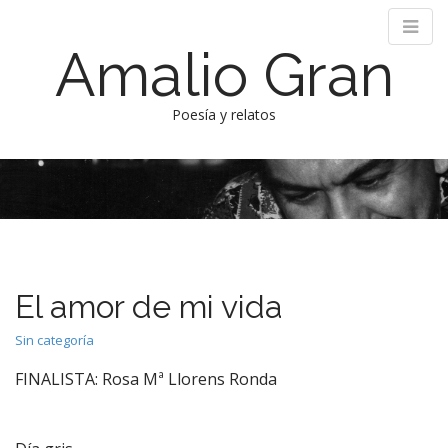
Amalio Gran
Poesía y relatos
M
S
k
a
i
i
p
n
t
m
o
e
c
El amor de mi vida
n
o
n
u
Sin categoría
t
e
FINALISTA: Rosa Mª Llorens Ronda
n
t