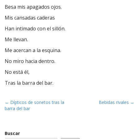
Besa mis apagados ojos.
Mis cansadas caderas
Han intimado con el sillón.
Me llevan.
Me acercan a la esquina.
No miro hacia dentro.
No está él,
Tras la barra del bar.
P
← Dípticos de sonetos tras la
Bebidas rivales →
barra del bar
o
s
t
Buscar
n