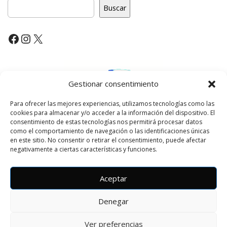
a
Buscar
v
i
Facebook
Instagram
X
g
a
t
Gestionar consentimiento
i
o
Para ofrecer las mejores experiencias, utilizamos tecnologías como las
n
cookies para almacenar y/o acceder a la información del dispositivo. El
consentimiento de estas tecnologías nos permitirá procesar datos
como el comportamiento de navegación o las identificaciones únicas
en este sitio. No consentir o retirar el consentimiento, puede afectar
negativamente a ciertas características y funciones.
Aceptar
Denegar
Copyright © 2026
Amalio Gran
. All Rights Reserved.
The Matheson Theme by
bavotasan.com
.
Ver preferencias