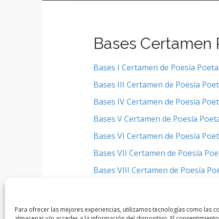
t
Bases Certamen 
Bases I Certamen de Poesía Poeta
Bases III Certamen de Poesía Poe
Bases IV Certamen de Poesía Poe
Bases V Certamen de Poesía Poet
Bases VI Certamen de Poesía Poe
Bases VII Certamen de Poesía Poe
Bases VIII Certamen de Poesía Po
Bases IX Certamen de Poesía Poet
Bases X Certamen de Poesía Poet
Para ofrecer las mejores experiencias, utilizamos tecnologías como las c
almacenar y/o acceder a la información del dispositivo. El consentimiento