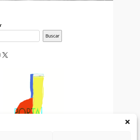
r
Buscar
ebook
nstagram
X