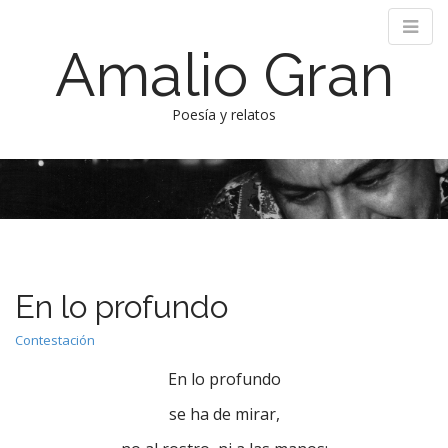
Amalio Gran
Poesía y relatos
M
S
k
a
i
i
p
n
t
m
o
e
c
En lo profundo
n
o
n
u
Contestación
t
e
En lo profundo
n
se ha de mirar,
t