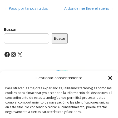
P
← Paso por tantos ruidos
A donde me lleve el sueño →
o
s
t
Buscar
n
Buscar
a
v
Facebook
Instagram
X
i
g
a
t
Gestionar consentimiento
i
Para ofrecer las mejores experiencias, utilizamos tecnologías como las
o
cookies para almacenar y/o acceder a la información del dispositivo. El
n
consentimiento de estas tecnologías nos permitirá procesar datos
como el comportamiento de navegación o las identificaciones únicas
en este sitio. No consentir o retirar el consentimiento, puede afectar
negativamente a ciertas características y funciones.