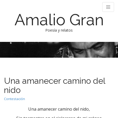
Amalio Gran
Poesía y relatos
M
S
k
a
i
i
p
n
t
m
o
e
c
Una amanecer camino del
n
o
n
u
nido
t
e
Contestación
n
Una amanecer camino del nido,
t