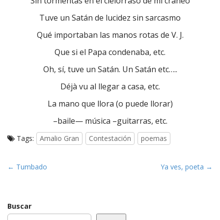
Sin tormentas en el cielorraso de mi cráneo
Tuve un Satán de lucidez sin sarcasmo
Qué importaban las manos rotas de V. J.
Que si el Papa condenaba, etc.
Oh, sí, tuve un Satán. Un Satán etc…..
Déjà vu al llegar a casa, etc.
La mano que llora (o puede llorar)
–baile— música –guitarras, etc.
Tags:
Amalio Gran
Contestación
poemas
P
← Tumbado
Ya ves, poeta →
o
s
t
Buscar
n