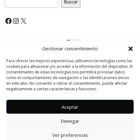
Buscar
a
v
Facebook
Instagram
X
i
g
a
t
Gestionar consentimiento
i
Para ofrecer las mejores experiencias, utilizamos tecnologías como las
o
cookies para almacenar y/o acceder a la información del dispositivo. El
n
consentimiento de estas tecnologías nos permitirá procesar datos
como el comportamiento de navegación o las identificaciones únicas
en este sitio. No consentir o retirar el consentimiento, puede afectar
negativamente a ciertas características y funciones.
Aceptar
Denegar
Copyright © 2026
Amalio Gran
. All Rights Reserved.
The Matheson Theme by
bavotasan.com
.
Ver preferencias