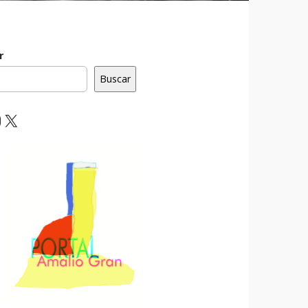
r
Buscar
ebook
nstagram
X