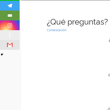
t
¿Qué preguntas?
Contestación
¿