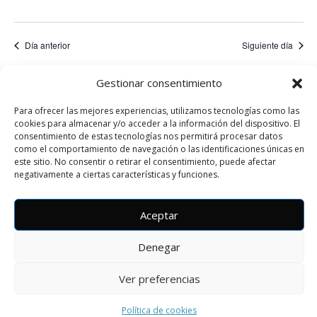
2025
c
i
a
i
o
c
ó
n
Día anterior
Siguiente día
a
i
n
l
d
ó
Gestionar consentimiento
a
Suscribirse al calendario
e
f
n
v
Para ofrecer las mejores experiencias, utilizamos tecnologías como las
e
cookies para almacenar y/o acceder a la información del dispositivo. El
d
i
c
consentimiento de estas tecnologías nos permitirá procesar datos
h
e
s
como el comportamiento de navegación o las identificaciones únicas en
este sitio. No consentir o retirar el consentimiento, puede afectar
a
t
b
negativamente a ciertas características y funciones.
.
a
ú
s
Aceptar
s
d
e
q
Denegar
E
u
v
Ver preferencias
Copyright © 2026
Amalio Gran
. All Rights Reserved.
e
e
The Matheson Theme by
bavotasan.com
.
Política de cookies
d
n