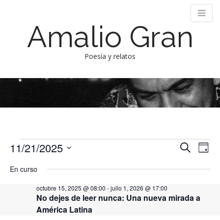
Amalio Gran
Poesía y relatos
M
S
k
a
i
i
p
n
t
m
o
e
c
Eventos
N
N
11/21/2025
B
n
o
D
a
u
S
a
n
en
í
u
s
En curso
v
e
t
a
v
c
noviembre
l
e
e
octubre 15, 2025 @ 08:00
-
julio 1, 2026 @ 17:00
a
e
e
n
g
No dejes de leer nunca: Una nueva mirada a
21,
r
c
t
a
América Latina
g
c