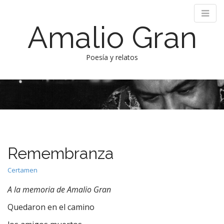
Amalio Gran
Poesía y relatos
M
S
k
a
i
i
p
n
t
m
o
e
c
Remembranza
n
o
n
u
Certamen
t
e
A la memoria de Amalio Gran
n
Quedaron en el camino
t