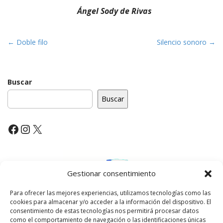
Ángel Sody de Rivas
P
← Doble filo
Silencio sonoro →
o
s
t
Buscar
n
Buscar
a
v
Facebook
Instagram
X
i
g
a
t
Gestionar consentimiento
i
Para ofrecer las mejores experiencias, utilizamos tecnologías como las
o
cookies para almacenar y/o acceder a la información del dispositivo. El
n
consentimiento de estas tecnologías nos permitirá procesar datos
como el comportamiento de navegación o las identificaciones únicas