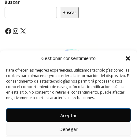
t
Buscar
n
Buscar
a
v
Facebook
Instagram
X
i
g
a
t
Gestionar consentimiento
i
Para ofrecer las mejores experiencias, utilizamos tecnologías como las
o
cookies para almacenar y/o acceder a la información del dispositivo. El
n
consentimiento de estas tecnologías nos permitirá procesar datos
como el comportamiento de navegación o las identificaciones únicas
en este sitio. No consentir o retirar el consentimiento, puede afectar
negativamente a ciertas características y funciones.
Aceptar
Denegar
Copyright © 2026
Amalio Gran
. All Rights Reserved.