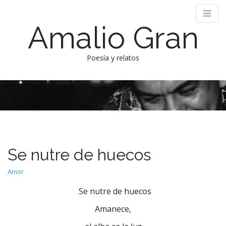
Amalio Gran
Poesía y relatos
M
S
k
a
i
i
p
n
t
m
o
e
c
Se nutre de huecos
n
o
n
u
Amor
t
e
Se nutre de huecos
n
Amanece,
t