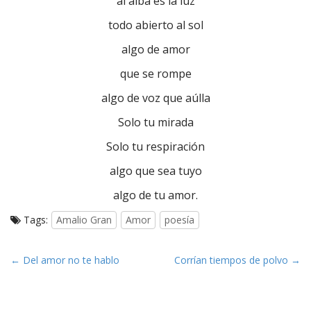
al alba es la luz
todo abierto al sol
algo de amor
que se rompe
algo de voz que aúlla
Solo tu mirada
Solo tu respiración
algo que sea tuyo
algo de tu amor.
Tags:
Amalio Gran
Amor
poesía
P
← Del amor no te hablo
Corrían tiempos de polvo →
o
s