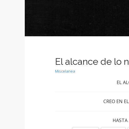
e
c
n
o
n
u
t
e
n
t
El alcance de lo 
Miscelanea
EL A
CREO EN E
HASTA