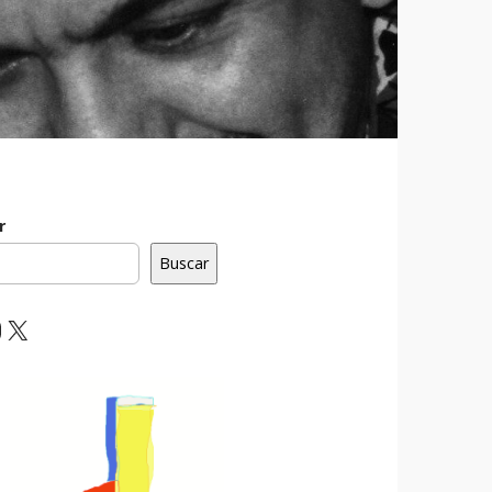
r
Buscar
ebook
nstagram
X