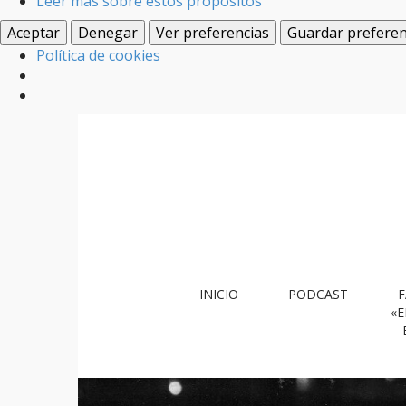
Leer más sobre estos propósitos
Aceptar
Denegar
Ver preferencias
Guardar preferen
Política de cookies
M
S
INICIO
PODCAST
F
k
a
«E
i
i
p
n
t
m
o