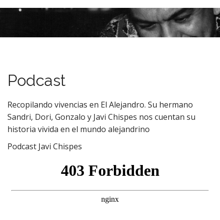
M
S
k
a
i
i
p
n
t
m
o
e
c
Podcast
n
o
n
u
t
Recopilando vivencias en El Alejandro. Su hermano
e
Sandri, Dori, Gonzalo y Javi Chispes nos cuentan su
n
historia vivida en el mundo alejandrino
t
Podcast Javi Chispes