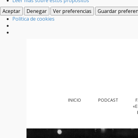
Leer más sobre estos propósitos
Aceptar
Denegar
Ver preferencias
Guardar preferen
Política de cookies
M
S
INICIO
PODCAST
F
k
a
«E
i
i
p
n
t
m
o