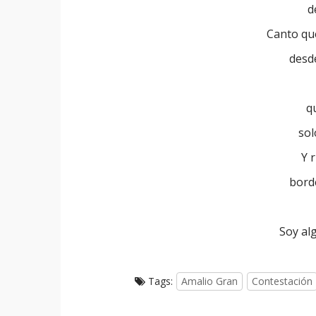
d
Canto que
desd
q
sol
Y 
bord
Soy al
Tags:
Amalio Gran
Contestación