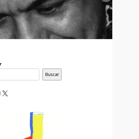
r
Buscar
ebook
nstagram
X