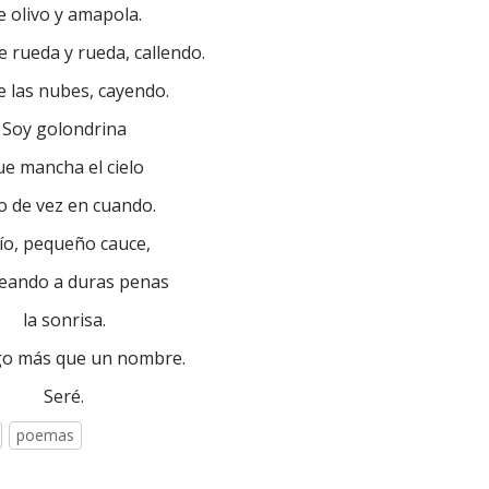
e olivo y amapola.
 rueda y rueda, callendo.
e las nubes, cayendo.
Soy golondrina
ue mancha el cielo
o de vez en cuando.
río, pequeño cauce,
eando a duras penas
la sonrisa.
go más que un nombre.
Seré.
poemas