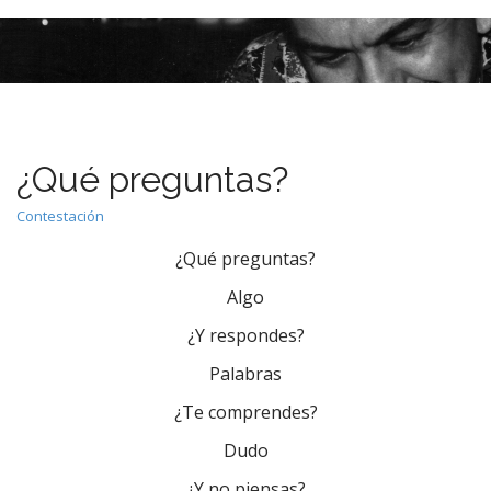
M
S
k
a
i
i
p
n
t
m
o
e
c
¿Qué preguntas?
n
o
n
u
Contestación
t
e
¿Qué preguntas?
n
Algo
t
¿Y respondes?
Palabras
¿Te comprendes?
Dudo
¿Y no piensas?