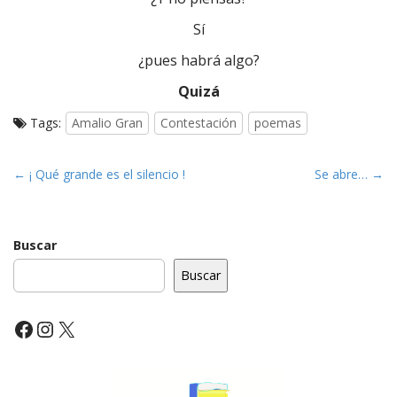
Sí
¿pues habrá algo?
Quizá
Tags:
Amalio Gran
Contestación
poemas
P
← ¡ Qué grande es el silencio !
Se abre… →
o
s
t
Buscar
n
Buscar
a
v
Facebook
Instagram
X
i
g
a