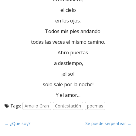
el cielo
en los ojos.
Todos mis pies andando
todas las veces el mismo camino.
Abro puertas
a destiempo,
¡el sol
solo sale por la noche!
Y el amor…
Tags:
Amalio Gran
Contestación
poemas
P
← ¿Qué soy?
Se puede serpentear →
o