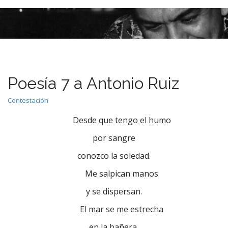
M
S
k
a
i
i
p
n
t
m
o
e
c
Poesía 7 a Antonio Ruiz
n
o
n
u
Contestación
t
e
Desde que tengo el humo
n
por sangre
t
conozco la soledad.
Me salpican manos
y se dispersan.
El mar se me estrecha
en la bañera,