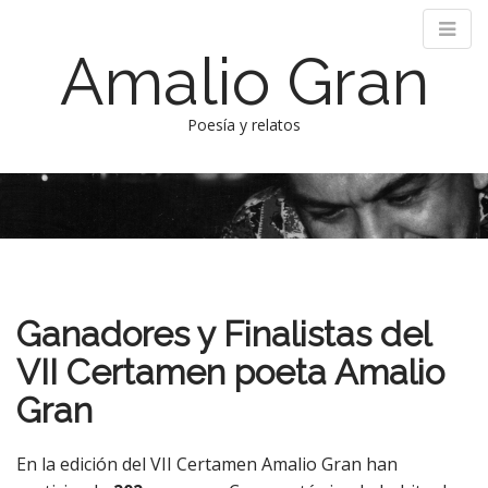
Amalio Gran
Poesía y relatos
M
S
k
a
i
i
p
n
t
m
o
e
c
Ganadores y Finalistas del
n
o
n
u
VII Certamen poeta Amalio
t
Gran
e
n
t
En la edición del VII Certamen Amalio Gran han