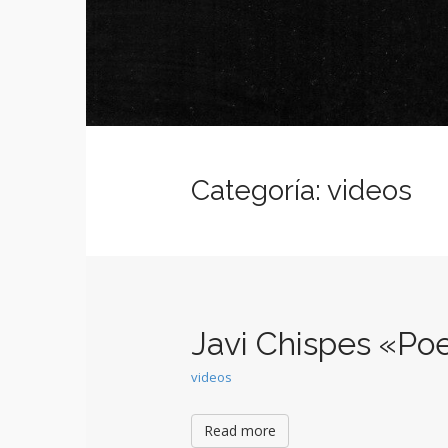
e
c
n
o
n
u
t
e
n
t
Categoría:
videos
Javi Chispes «Poe
videos
Read more