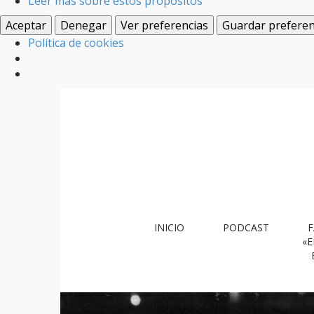
Leer más sobre estos propósitos
Aceptar
Denegar
Ver preferencias
Guardar preferen
Política de cookies
M
S
INICIO
PODCAST
F
k
a
«E
i
i
p
n
t
m
o