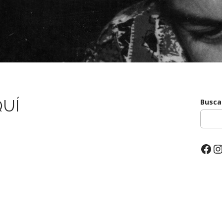
QUÍ
Busca
Fac
I