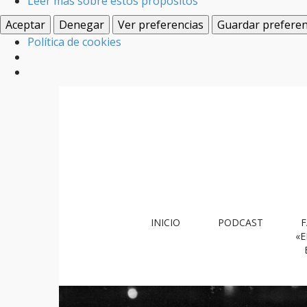
Leer más sobre estos propósitos
Aceptar
Denegar
Ver preferencias
Guardar preferen
Política de cookies
M
S
INICIO
PODCAST
F
k
a
«E
i
i
p
n
t
m
o