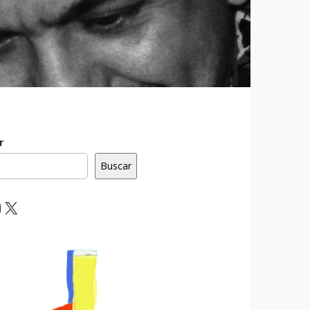
r
Buscar
ebook
nstagram
X