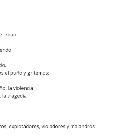
e crean
iendo
io.
s el puño y gritemos:
ño, la violencia
 la tragedia
tos, explotadores, violadores y malandros