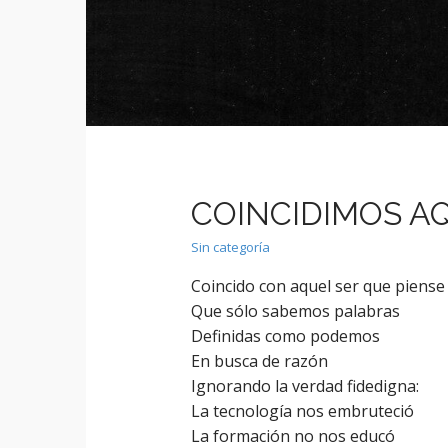
e
c
n
o
n
u
t
e
n
t
COINCIDIMOS A
Sin categoría
Coincido con aquel ser que piense
Que sólo sabemos palabras
Definidas como podemos
En busca de razón
Ignorando la verdad fidedigna:
La tecnología nos embruteció
La formación no nos educó