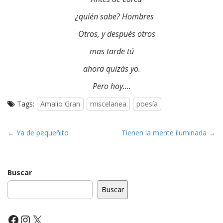
¿quién sabe? Hombres
Otros, y después otros
mas tarde tú
ahora quizás yo.
Pero hoy….
Tags:
Amalio Gran
miscelanea
poesía
P
← Ya de pequeñito
Tienen la mente iluminada →
o
s
t
Buscar
n
Buscar
a
v
Facebook
Instagram
X