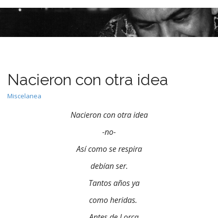
M
S
k
a
i
i
p
n
t
m
o
e
c
Nacieron con otra idea
n
o
n
u
Miscelanea
t
e
Nacieron con otra idea
n
-no-
t
Así como se respira
debían ser.
Tantos años ya
como heridas.
Antes de Lorca