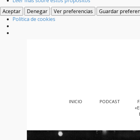
Leer más sobre estos propósitos
Aceptar
Denegar
Ver preferencias
Guardar preferen
Política de cookies
M
S
INICIO
PODCAST
F
k
a
«E
i
i
p
n
t
m
o