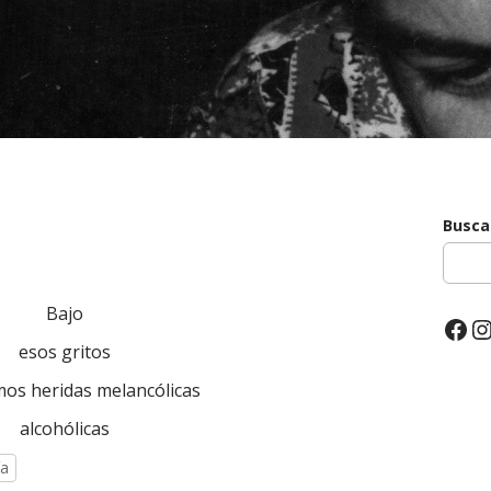
Busca
Bajo
Fac
I
esos gritos
os heridas melancólicas
alcohólicas
ía