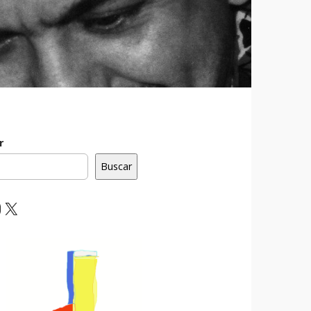
r
Buscar
ebook
nstagram
X