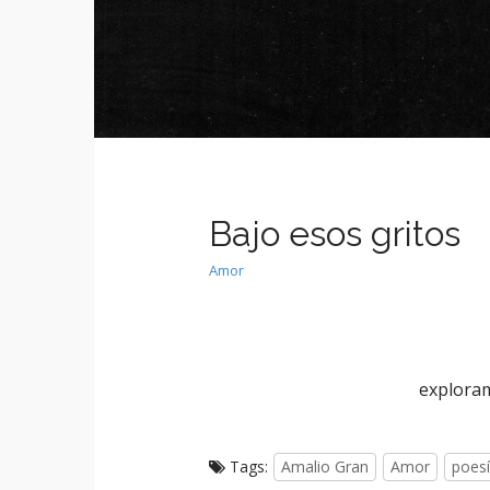
e
c
n
o
n
u
t
e
n
t
Bajo esos gritos
Amor
exploram
Tags:
Amalio Gran
Amor
poes