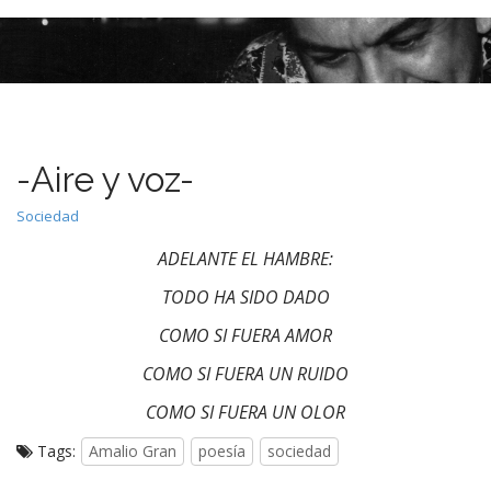
M
S
k
a
i
i
p
n
t
m
o
e
c
-Aire y voz-
n
o
n
u
Sociedad
t
e
ADELANTE EL HAMBRE:
n
TODO HA SIDO DADO
t
COMO SI FUERA AMOR
COMO SI FUERA UN RUIDO
COMO SI FUERA UN OLOR
Tags:
Amalio Gran
poesía
sociedad