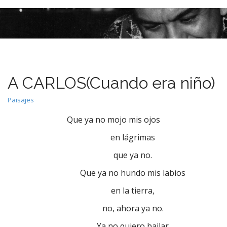
M
S
k
a
i
i
p
n
t
m
o
e
c
A CARLOS(Cuando era niño)
n
o
n
u
Paisajes
t
e
Que ya no mojo mis ojos
n
en lágrimas
t
que ya no.
Que ya no hundo mis labios
en la tierra,
no, ahora ya no.
Ya no quiero bailar