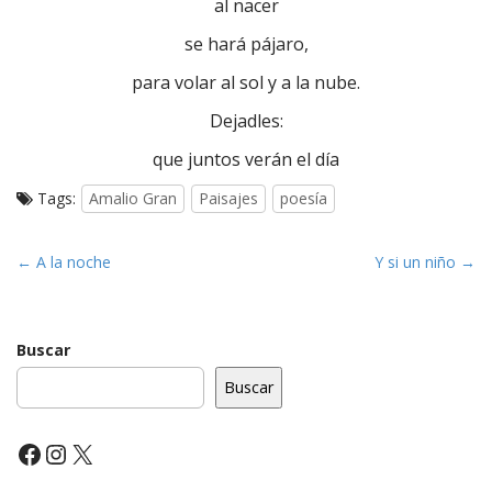
al nacer
se hará pájaro,
para volar al sol y a la nube.
Dejadles:
que juntos verán el día
Tags:
Amalio Gran
Paisajes
poesía
P
← A la noche
Y si un niño →
o
s
t
Buscar
n
Buscar
a
v
Facebook
Instagram
X
i