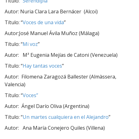
Título: “
Serendipia
”
Autor: Nuria Clara Lara Bernácer (Alcoi)
Título: “
Voces de una vida
”
Autor:José Manuel Ávila Muñoz (Málaga)
Título: “
Mi voz
”
Autor: Mª Eugenia Mejías de Catoni (Venezuela)
Título: “
Hay tantas voces
”
Autor: Filomena Zaragozá Ballester (Almàssera,
Valencia)
Título: “
Voces”
Autor: Ángel Darío Oliva (Argentina)
Título: “
Un martes cualquiera en el Alejandro
”
Autor: Ana María Conejero Quiles (Villena)