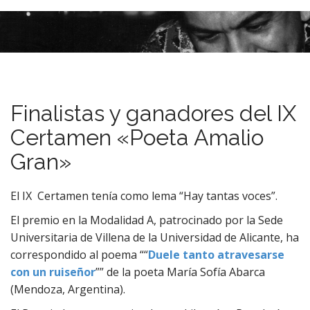
M
S
k
a
i
i
p
n
t
m
o
e
c
Finalistas y ganadores del IX
n
o
n
u
Certamen «Poeta Amalio
t
Gran»
e
n
t
El IX Certamen tenía como lema “Hay tantas voces”.
El premio en la Modalidad A, patrocinado por la Sede
Universitaria de Villena de la Universidad de Alicante, ha
correspondido al poema ““
Duele tanto atravesarse
con un ruiseñor
”” de la poeta María Sofía Abarca
(Mendoza, Argentina).