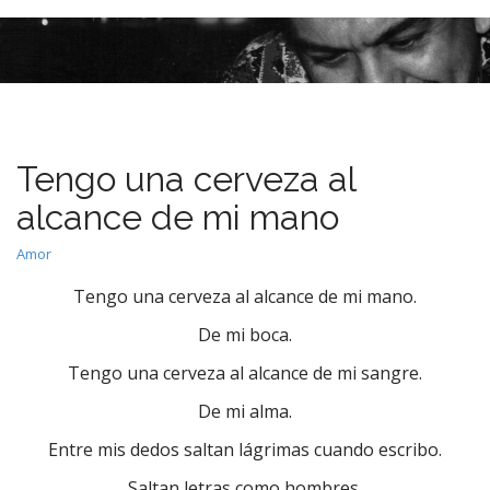
M
S
k
a
i
i
p
n
t
m
o
e
c
Tengo una cerveza al
n
o
n
u
alcance de mi mano
t
e
Amor
n
Tengo una cerveza al alcance de mi mano.
t
De mi boca.
Tengo una cerveza al alcance de mi sangre.
De mi alma.
Entre mis dedos saltan lágrimas cuando escribo.
Saltan letras como hombres.