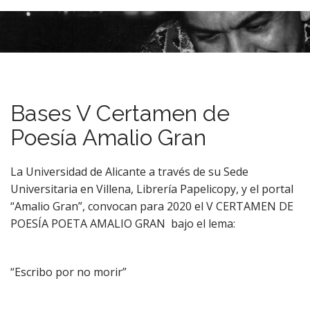
M
S
k
a
i
i
p
n
t
m
o
e
c
Bases V Certamen de
n
o
n
u
Poesía Amalio Gran
t
e
La Universidad de Alicante a través de su Sede
n
Universitaria en Villena, Librería Papelicopy, y el portal
t
“Amalio Gran”, convocan para 2020 el V CERTAMEN DE
POESÍA POETA AMALIO GRAN bajo el lema:
“Escribo por no morir”