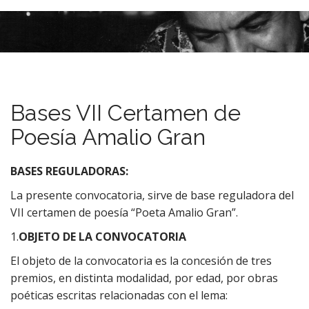
M
S
k
a
i
i
p
n
t
m
o
e
c
Bases VII Certamen de
n
o
n
u
Poesía Amalio Gran
t
e
BASES REGULADORAS:
n
t
La presente convocatoria, sirve de base reguladora del
VII certamen de poesía “Poeta Amalio Gran”.
1.
OBJETO DE LA CONVOCATORIA
El objeto de la convocatoria es la concesión de tres
premios, en distinta modalidad, por edad, por obras
poéticas escritas relacionadas con el lema: